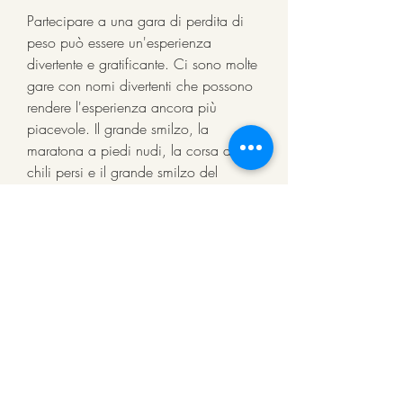
Partecipare a una gara di perdita di 
peso può essere un'esperienza 
divertente e gratificante. Ci sono molte 
gare con nomi divertenti che possono 
rendere l'esperienza ancora più 
piacevole. Il grande smilzo, la 
maratona a piedi nudi, la corsa dei 
chili persi e il grande smilzo del 
quartiere sono solo alcune delle gare 
che possono motivarti a perdere peso 
in modo divertente e stimolante. Che tu 
decida di partecipare a una di queste 
gare o di crearne una tua,Divertente 
nomi di gare di perdita di peso
La perdita di peso può essere una 