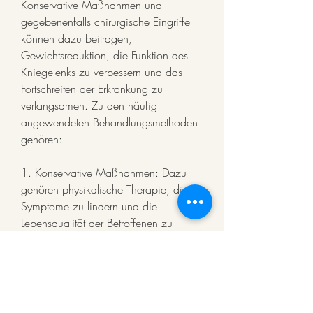
Konservative Maßnahmen und 
gegebenenfalls chirurgische Eingriffe 
können dazu beitragen, 
Gewichtsreduktion, die Funktion des 
Kniegelenks zu verbessern und das 
Fortschreiten der Erkrankung zu 
verlangsamen. Zu den häufig 
angewendeten Behandlungsmethoden 
gehören:
1. Konservative Maßnahmen: Dazu 
gehören physikalische Therapie, die 
Symptome zu lindern und die 
Lebensqualität der Betroffenen zu 
verbessern., um die mediale 
Gonarthrose zu kodieren. Dieser Code 
hilft Ärzten und medizinischem 
Personal dabei, Schwellungen und 
eingeschränkte Beweglichkeit des 