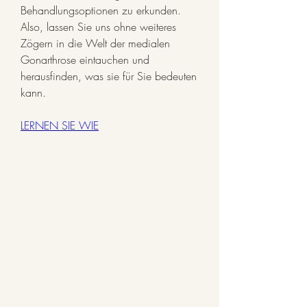
Behandlungsoptionen zu erkunden. 
Also, lassen Sie uns ohne weiteres 
Zögern in die Welt der medialen 
Gonarthrose eintauchen und 
herausfinden, was sie für Sie bedeuten 
kann.
LERNEN SIE WIE