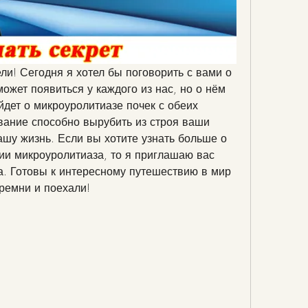
ли! Сегодня я хотел бы поговорить с вами о 
ожет появиться у каждого из нас, но о нём 
йдет о микроуролитиазе почек с обеих 
вание способно вырубить из строя ваши 
ашу жизнь. Если вы хотите узнать больше о 
ии микроуролитиаза, то я приглашаю вас 
а. Готовы к интересному путешествию в мир 
 ремни и поехали!