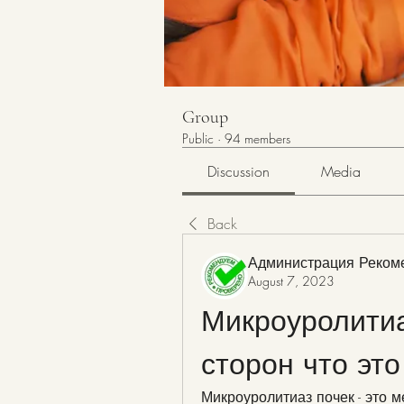
Group
Public
·
94 members
Discussion
Media
Back
Администрация Реком
August 7, 2023
Микроуролитиаз
сторон что это
Микроуролитиаз почек - это 