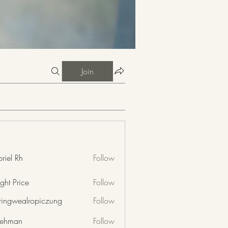
Join
riel Rh
Follow
ght Price
Follow
nringwealropiczung
Follow
wealropiczung
 rehman
Follow