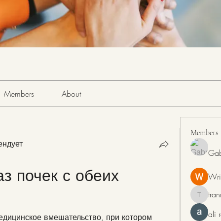
Members
About
Members
ендует
Gab
 почек с обеих 
Wri
tra
tranring
ali
медицинское вмешательство, при котором 