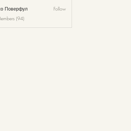
со Поверфул
Follow
Members (94)