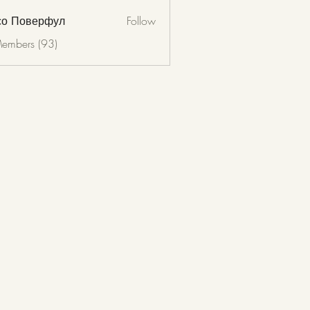
со Поверфул
Follow
Members (93)