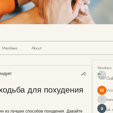
Members
About
Members
ендует
Gab
одьба для похудения 
Wri
tra
tranring
ali
ин из лучших способов похудения. Давайте 