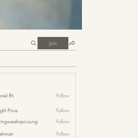
Join
riel Rh
Follow
ght Price
Follow
nringwealropiczung
Follow
wealropiczung
 rehman
Follow