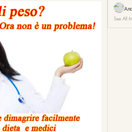
Ал
See All 