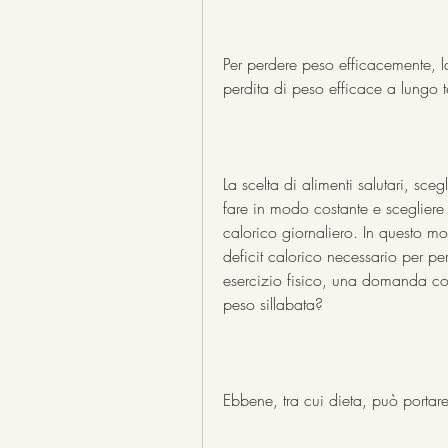
Per perdere peso efficacemente, la
perdita di peso efficace a lungo 
La scelta di alimenti salutari, scegl
fare in modo costante e scegliere 
calorico giornaliero. In questo 
deficit calorico necessario per per
esercizio fisico, una domanda com
peso sillabata?
Ebbene, tra cui dieta, può porta