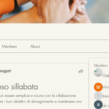
Members
About
Members
ендует
Gab
eso sillabata
Wri
ò essere semplice e sicura con la sillabazione. 
tra
tranring
e i tuoi obiettivi di dimagrimento e mantenere uno 
ali