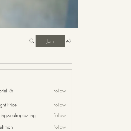
Join
riel Rh
Follow
ght Price
Follow
nringwealropiczung
Follow
wealropiczung
 rehman
Follow