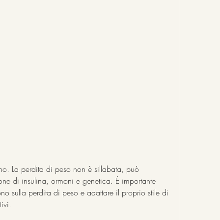
ne di insulina, ormoni e genetica. È importante 
no sulla perdita di peso e adattare il proprio stile di 
ivi.