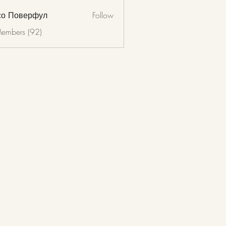
со Поверфул
Follow
Members (92)