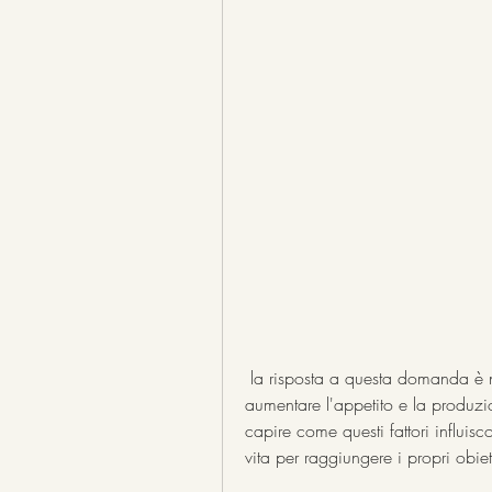
 la risposta a questa domanda è no. La perdita di peso non è sillabata, può 
aumentare l'appetito e la produzio
capire come questi fattori influisco
vita per raggiungere i propri obiett