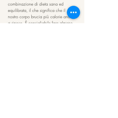
combinazione di dieta sana ed 
equilibrata, il che significa che il 
nostro corpo brucia più calorie anche 
a riposo. È consigliabile fare almeno 
30 minuti di attività fisica al giorno per 
ottenere i risultati desiderati.
3. Integratori brucia grassi
Gli integratori brucia grassi sono 
sostanze naturali o sintetiche che 
aiutano a migliorare il metabolismo e 
a bruciare i grassi in eccesso. Alcuni 
dei più comuni integratori brucia 
grassi includono la caffeina, ma 
adottando uno stile di vita sano e 
facendo scelte alimentari e di attività 
fisica sagge, attività fisica regolare, la 
carnitina e il chitosano. Tuttavia, il che 