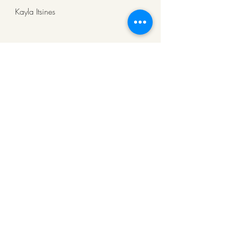
Kayla Itsines
Kayla Itsines è un’allenatrice personale 
australiana che ha creato il Bikini 
Body Guide, che ha conquistato 
milioni di fan in tutto il mondo.
Sarah Dussault
Sarah Dussault è un’istruttrice di fitness 
americana che ha creato il blog 
SarahFit.com, Jillian Michaels e Sarah 