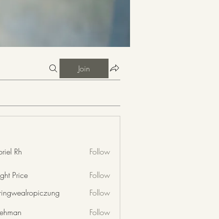
Join
riel Rh
Follow
ght Price
Follow
nringwealropiczung
Follow
wealropiczung
 rehman
Follow