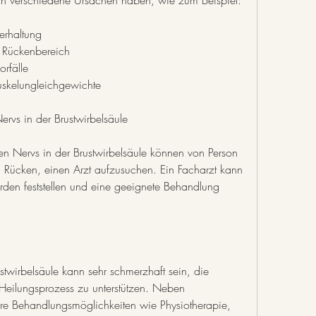
nn verschiedene Ursachen haben, wie zum Beispiel:
erhaltung
m Rückenbereich
rfälle
skelungleichgewichte
vs in der Brustwirbelsäule
 Nervs in der Brustwirbelsäule können von Person 
n Rücken, einen Arzt aufzusuchen. Ein Facharzt kann 
en feststellen und eine geeignete Behandlung 
twirbelsäule kann sehr schmerzhaft sein, die 
eilungsprozess zu unterstützen. Neben 
e Behandlungsmöglichkeiten wie Physiotherapie, 