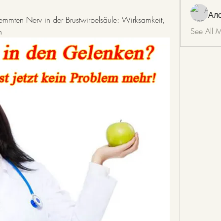
Ал
lemmten Nerv in der Brustwirbelsäule: Wirksamkeit, 
See All 
n