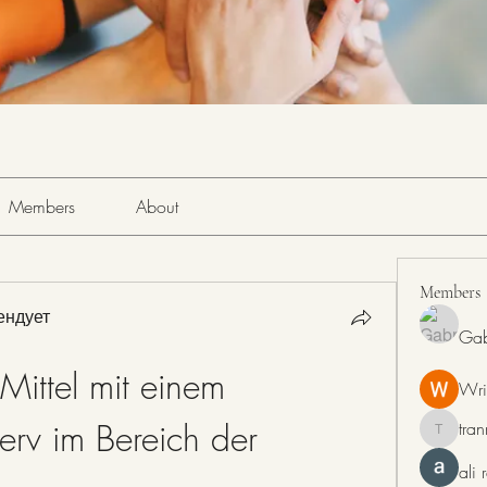
Members
About
Members
ендует
Gab
Mittel mit einem 
Wri
rv im Bereich der 
tra
tranring
ali