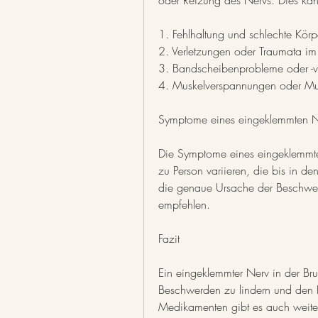
oder Reizung des Nervs. Dies ka
1. Fehlhaltung und schlechte Körp
2. Verletzungen oder Traumata i
3. Bandscheibenprobleme oder -vo
4. Muskelverspannungen oder Mu
Symptome eines eingeklemmten Ner
Die Symptome eines eingeklemmten
zu Person variieren, die bis in de
die genaue Ursache der Beschwerd
empfehlen.
Fazit
Ein eingeklemmter Nerv in der Brus
Beschwerden zu lindern und den H
Medikamenten gibt es auch weiter