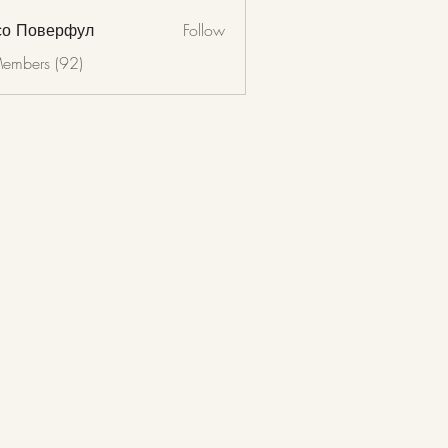
со Поверфул
Follow
Members (92)