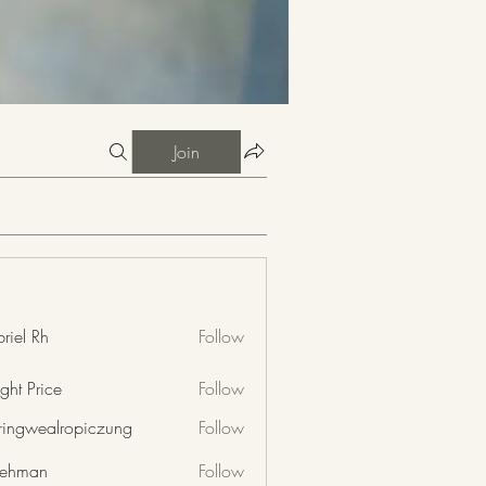
Join
riel Rh
Follow
ght Price
Follow
nringwealropiczung
Follow
wealropiczung
 rehman
Follow