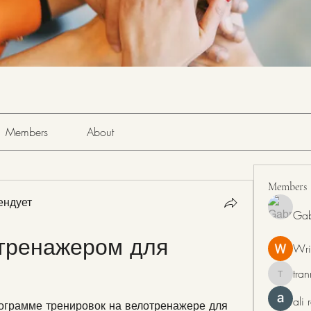
Members
About
Members
ендует
Gab
тренажером для 
Wri
tra
tranring
ali
ограмме тренировок на велотренажере для 