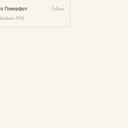
со Поверфул
Follow
Members (94)