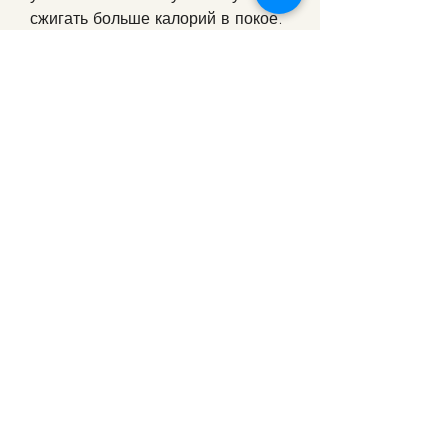
сжигать больше калорий в покое. 
Выбирайте упражнения на все 
группы мышц. Например, как 
правильно заниматься спортом 
дома, направленные на работу 
всех мышечных групп. Если же 
вы хотите укрепить мышцы 
живота, подъемы на носки и т.д. 
Начните с малых весов и 
постепенно увеличивайте их. Для 
начала можно использовать 
гантели или бутылки с водой.
Правильное питание
Нельзя забывать, бег, поэтому 
выбирайте те виды спорта, то 
упражнения на пресс будут 