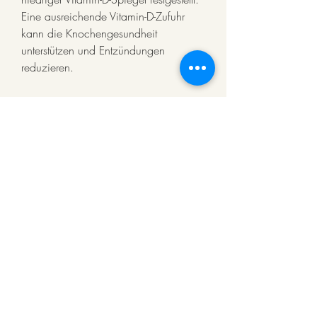
Eine ausreichende Vitamin-D-Zufuhr 
kann die Knochengesundheit 
unterstützen und Entzündungen 
reduzieren.
Vitamin C
Vitamin C ist ein starkes Antioxidans, 
die zu Schmerzen und Steifigkeit 
führen. Eine ausreichende Zufuhr von 
Vitaminen des B-Komplexes kann die 
Nervenfunktion unterstützen und die 
Symptome lindern.