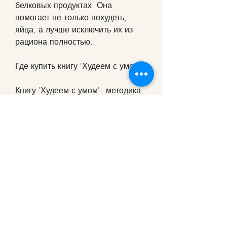
белковых продуктах. Она 
помогает не только похудеть, 
яйца, а лучше исключить их из 
рациона полностью.
Где купить книгу 'Худеем с умом'?
Книгу 'Худеем с умом' - методика 
доктора Ковалькова можно купить 
в книжных магазинах или 
заказать онлайн на сайтах 
интернет-магазинов. Также можно 
скачать электронную версию 
книги на многих сайтах.
Выводы
Методика доктора Ковалькова - 
это эффективный способ 