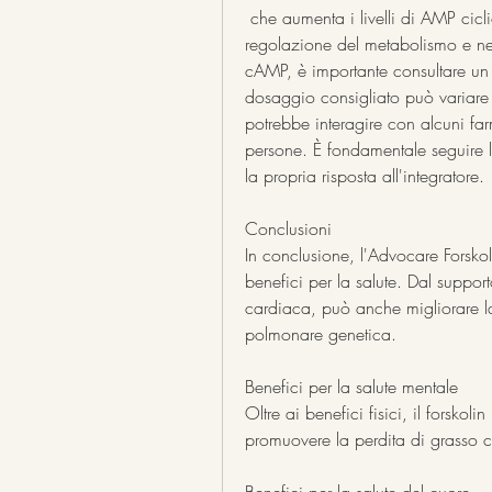
 che aumenta i livelli di AMP ciclico (cAMP) nelle cellule. Il cAMP è coinvolto nella 
regolazione del metabolismo e nel
cAMP, è importante consultare un m
dosaggio consigliato può variare in
potrebbe interagire con alcuni farm
persone. È fondamentale seguire l
la propria risposta all'integratore.
Conclusioni
In conclusione, l'Advocare Forskol
benefici per la salute. Dal suppor
cardiaca, può anche migliorare l
polmonare genetica.
Benefici per la salute mentale
Oltre ai benefici fisici, il forskol
promuovere la perdita di grasso 