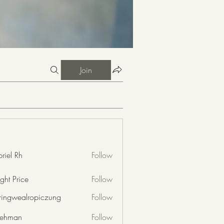
Join
riel Rh
Follow
ght Price
Follow
nringwealropiczung
Follow
wealropiczung
 rehman
Follow