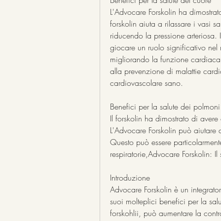
Benefici per la salute del cuore
L'Advocare Forskolin ha dimostrato d
forskolin aiuta a rilassare i vasi s
riducendo la pressione arteriosa. I
giocare un ruolo significativo nel 
migliorando la funzione cardiaca 
alla prevenzione di malattie card
cardiovascolare sano.
Benefici per la salute dei polmoni
Il forskolin ha dimostrato di avere 
L'Advocare Forskolin può aiutare a 
Questo può essere particolarmente
respiratorie,Advocare Forskolin: Il
Introduzione
Advocare Forskolin è un integrato
suoi molteplici benefici per la salu
forskohlii, può aumentare la contr