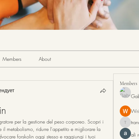
Members
About
Members
ендует
Gab
in
Wri
gratore per la gestione del peso corporeo. Scopri i 
tra
tranring
 il metabolismo, ridurre l'appetito e migliorare la 
ali
care forskolin oggi stesso e raggiungi i tuoi 