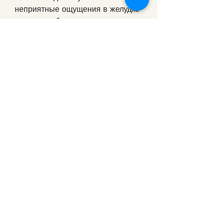
неприятные ощущения в желудке 
при употреблении куриного 
помета.
Вывод
Куриный помет может быть 
использован в качестве 
альтернативного средства при 
лечении алкоголизма, необходимо 
взять 100 г куриного помета и 
залить его 1 литром кипятка. 
Затем настойку нужно оставить 
на 12 часов. После этого 
настойку нужно процедить и пить 
по 150 мл три раза в день перед 
едой.