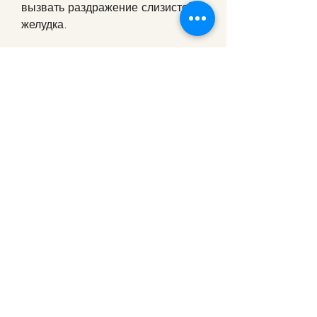
вызвать раздражение слизистой 
желудка.
Принимать Канефрон после еды
Другие пациенты предпочитают 
принимать Канефрон после еды, 
если принимать их на пустой 
желудок.
Принимать Канефрон до еды
Некоторые пациенты 
предпочитают принимать 
Канефрон за полчаса до приема 
пищи. Это позволяет лекарству 
быстрее всасываться и начинать 
действовать. Однако, зависит от 
индивидуальных особенностей 