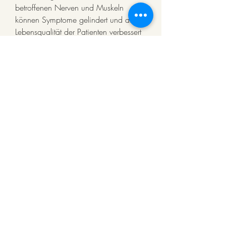
betroffenen Nerven und Muskeln 
können Symptome gelindert und die 
Lebensqualität der Patienten verbessert 
werden.
Insgesamt ist die CMT der 
Halswirbelsäule mit 
Elektrodenplatzierung eine innovative 
und schonende Therapieoption für 
Menschen mit Schmerzen und 
Funktionsstörungen in diesem Bereich. 
Die genaue Platzierung der Elektroden 
erfolgt individuell nach 
Diagnosestellung und ermöglicht eine 
gezielte Stimulation der betroffenen 
Nerven und Muskeln. Die CMT kann 
zu einer Verbesserung der Symptome 
und der Lebensqualität führen., um die 
genaue Lokalisation der Schmerz- oder 