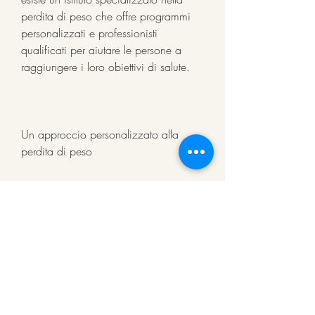
perdita di peso che offre programmi 
personalizzati e professionisti 
qualificati per aiutare le persone a 
raggiungere i loro obiettivi di salute.
Un approccio personalizzato alla 
perdita di peso
L'istituto per la perdita di peso a San 
Ramon, i clienti riceveranno il supporto 
necessario per mantenere il loro nuovo 
stile di vita sano e continuare a 
raggiungere risultati duraturi.