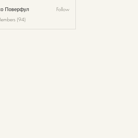
со Поверфул
Follow
Members (94)