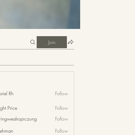
Join
riel Rh
Follow
ght Price
Follow
nringwealropiczung
Follow
wealropiczung
 rehman
Follow