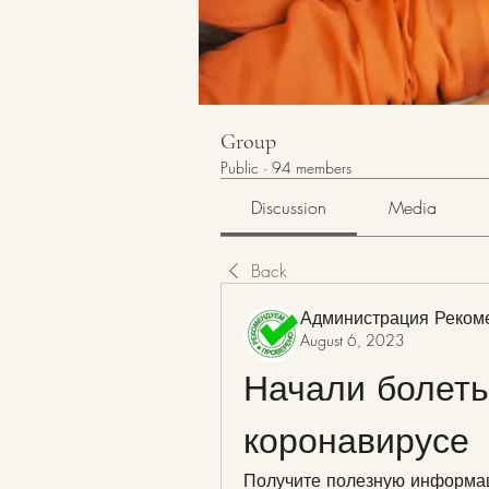
Group
Public
·
94 members
Discussion
Media
Back
Администрация Реком
August 6, 2023
Начали болеть 
коронавирусе
Получите полезную информаци