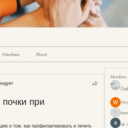
Members
About
Members
ендует
Gab
почки при 
Wri
tra
tranring
ali
ю о том, как профилактировать и лечить 