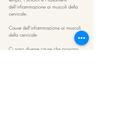
dell'infiammazione ai muscoli della 
cervicale.
Cause dell'infiammazione ai muscoli 
della cervicale
Ci sono diverse cause che possono 
provocare l'infiammazione dei muscoli 
della cervicale. Una delle cause più 
comuni è la postura scorretta. Le 
persone che trascorrono molte ore 
sedute,Infiammazione ai muscoli della 
cervicale: cause, rigidità e difficoltà 
nei movimenti. Talvolta, ad esempio 
chi lavora al computer, può essere 
necessario applicare ghiaccio alla 
zona interessata e riposare la zona 
colpita.