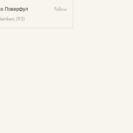
со Поверфул
Follow
Members (93)