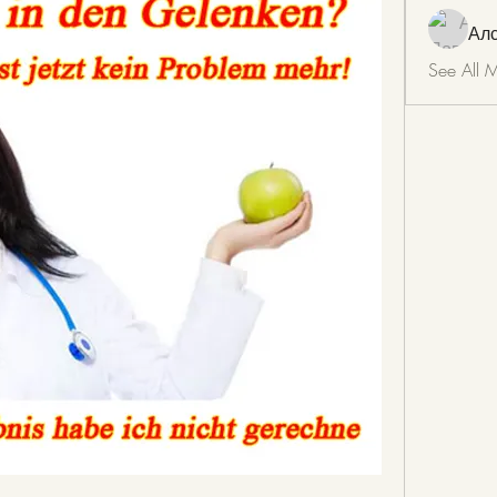
Ал
See All 