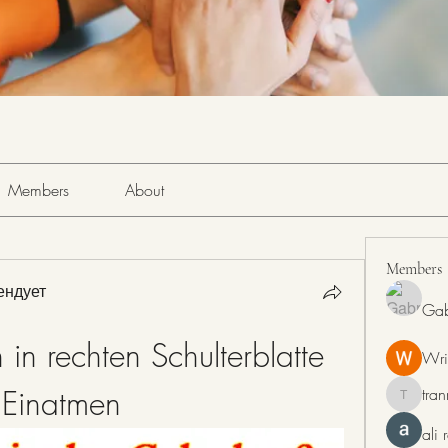
Members
About
Members
ендует
Gab
n rechten Schulterblatte 
Wri
 Einatmen
tra
tranring
ali