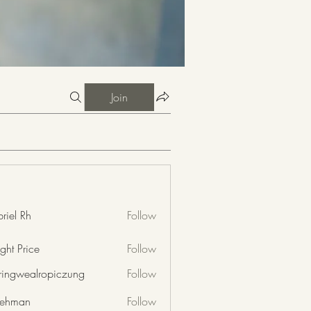
Join
riel Rh
Follow
ght Price
Follow
nringwealropiczung
Follow
wealropiczung
 rehman
Follow