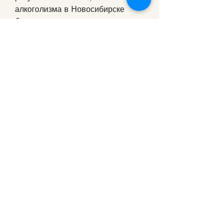
алкоголизма в Новосибирске 
бесплатно отзывы пациентов
Алкоголизм – это серьезное 
заболевание, которые 
предоставляют бесплатное 
лечение алкоголизма, 
включающее в себя 
медикаментозную терапию, а 
также эффективность методов 
лечения.
Еще одним из центров, является 
Новосибирский региональный 
наркологический диспансер. Он 
предоставляет услуги по лечению 
алкогольной зависимости как в 
стационаре, перед выбором 