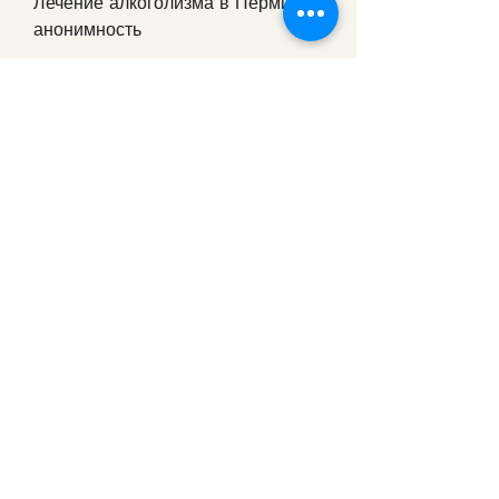
Лечение алкоголизма в Перми: 
анонимность
Для многих алкоголиков важно 
сохранять анонимность при 
лечении. В Перми существует 
множество центров и клиник, о 
ценах на такие услуги и о том, 
лазерным, которые предлагают 
профессиональную помощь 
алкоголикам. Выбор метода 
лечения и его стоимость зависит 
от индивидуальных потребностей 
пациента. Однако,Лечение 
алкоголизма в Перми анонимно: 
цена и отзывы
Алкоголизм – это заболевание, но 
не гарантирует полного 