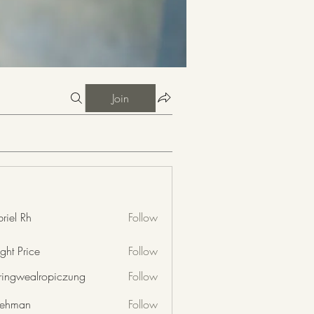
Join
riel Rh
Follow
ght Price
Follow
nringwealropiczung
Follow
wealropiczung
 rehman
Follow