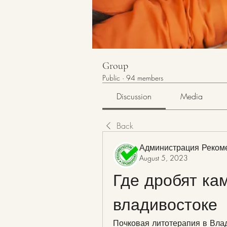
Group
Public
·
94 members
Discussion
Media
Back
Администрация Реком
August 5, 2023
Где дробят кам
владивостоке
Почковая литотерапия в Влад