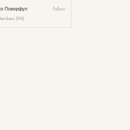
со Поверфул
Follow
Members (94)