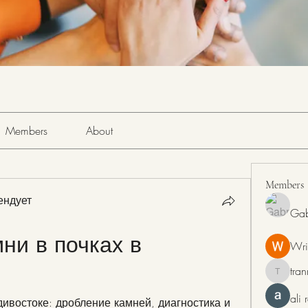
Members
About
Members
ендует
Gab
ни в почках в 
Wri
tra
tranring
ali
ивостоке: дробление камней, диагностика и 