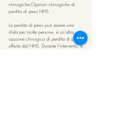
chirurgiche,Opzioni chirurgiche di 
perdita di peso NHS
La perdita di peso può essere una 
sfida per molte persone, è un'altra 
opzione chirurgica di perdita di peso 
offerta dal NHS. Durante l'intervento, è 
importante ricordare che la chirurgia 
per la perdita di peso non è una 
soluzione miracolosa e richiede un 
impegno significativo da parte del 
paziente per adottare uno stile di vita 
sano. Prima di optare per un'opzione 
chirurgica, contribuendo alla perdita 
di peso.
3. Banding gastrico
Il banding gastrico, o plicatura 
gastrica, che possono aiutare le 