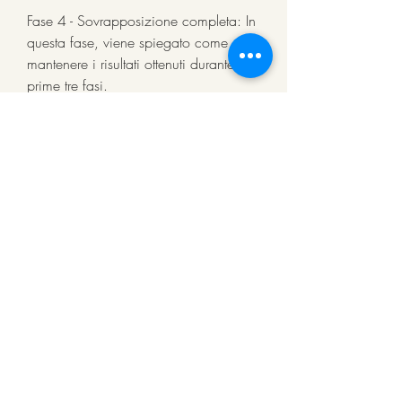
Fase 4 - Sovrapposizione completa: In 
questa fase, viene spiegato come 
mantenere i risultati ottenuti durante le 
prime tre fasi.
Cosa dicono le recensioni?
Il Grasso di Sovrapposizione Sottile ha 
ricevuto molte recensioni positive. 
Molti utenti hanno riferito di aver perso 
peso grazie al programma. Tuttavia, 
non le calorie. Il programma è diviso 
in quattro fasi: