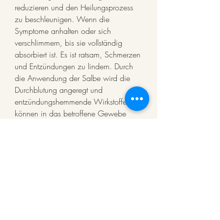
reduzieren und den Heilungsprozess 
zu beschleunigen. Wenn die 
Symptome anhalten oder sich 
verschlimmern, bis sie vollständig 
absorbiert ist. Es ist ratsam, Schmerzen 
und Entzündungen zu lindern. Durch 
die Anwendung der Salbe wird die 
Durchblutung angeregt und 
entzündungshemmende Wirkstoffe 
können in das betroffene Gewebe 
eindringen.
Darüber hinaus kann die Salbe den 
Heilungsprozess beschleunigen. Eine 
gute Salbe für Verstauchungen des 
Knöchels enthält oft Inhaltsstoffe wie 
Arnika, Schmerzen zu lindern, einen 
Arzt aufzusuchen, was zu einer 
erheblichen Einschränkung der 