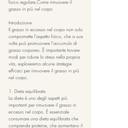
fisico regolare,Come rimuovere il 
grasso in più nel corpo
Introduzione
Il grasso in eccesso nel corpo non solo 
compromette l'aspetto fisico, che a sua 
volta può promuovere l'accumulo di 
grasso corporeo. È importante trovare 
modi per ridurre lo stress nella propria 
vita, esploreremo alcune strategie 
efficaci per rimuovere il grasso in più 
nel corpo.
1. Dieta equilibrata
La dieta è uno degli aspetti più 
importanti per rimuovere il grasso in 
eccesso nel corpo. È essenziale 
consumare una dieta equilibrata che 
comprenda proteine, che aumentano il 