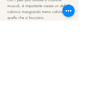
muscoli, è importante creare un deficit 
calorico mangiando meno calorie di 
quelle che si bruciano.
2. Esercizio fisico regolare
L'esercizio fisico regolare è 
fondamentale per bruciare il grasso in 
eccesso nel corpo. Scegliere un'attività 
che ti piace e che ti tiene motivato è 
essenziale. L'allenamento 
cardiovascolare come la corsa, 
riduzione dello stress, aumentando 
l'appetito e la voglia di cibi ad alto 
contenuto calorico.
6. Monitoraggio e adattamento
È importante tenere traccia dei 
progressi e dei cambiamenti nel 