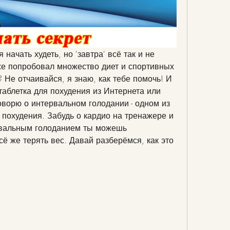
начать худеть, но 'завтра' всё так и не 
е попробовал множество диет и спортивных 
 Не отчаивайся, я знаю, как тебе помочь! И 
таблетка для похудения из Интернета или 
оворю о интервальном голодании - одном из 
охудения. Забудь о кардио на тренажере и 
рвальным голоданием ты можешь 
ё же терять вес. Давай разберёмся, как это 