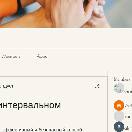
Members
About
Members
ендует
Gab
интервальном 
Wri
tra
tranring
ali
о эффективный и безопасный способ 