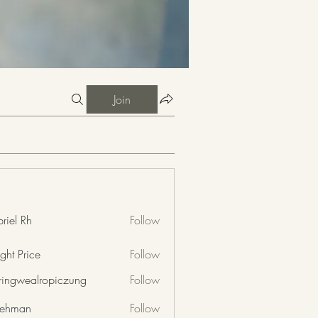
Join
riel Rh
Follow
ght Price
Follow
nringwealropiczung
Follow
wealropiczung
 rehman
Follow