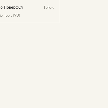
со Поверфул
Follow
Members (93)