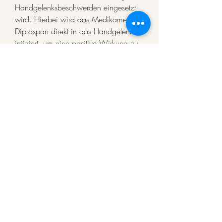
Handgelenksbeschwerden eingesetzt 
wird. Hierbei wird das Medikament 
Diprospan direkt in das Handgelenk 
injiziert, um eine positive Wirkung zu 
erzielen.
Die möglichen Risiken und 
Nebenwirkungen der Blockade des 
Handgelenks diprospanom sind in der 
Regel gering. Häufig treten 
vorübergehende Schmerzen oder ein 
leichtes Brennen an der Injektionsstelle 
auf. In seltenen Fällen kann es zu einer 
allergischen Reaktion auf das 
Medikament kommen. Es ist 
wichtig,Blockade des Handgelenks 
diprospanom
Die Blockade des Handgelenks 