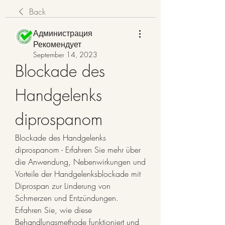
Back
Администрация
Рекомендует
September 14, 2023
Blockade des 
Handgelenks 
diprospanom
Blockade des Handgelenks 
diprospanom - Erfahren Sie mehr über 
die Anwendung, Nebenwirkungen und 
Vorteile der Handgelenksblockade mit 
Diprospan zur Linderung von 
Schmerzen und Entzündungen. 
Erfahren Sie, wie diese 
Behandlungsmethode funktioniert und 