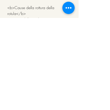
<b>Cause della rottura della 
rotula</b>
La rottura della rotula può essere 
causata da un trauma diretto, può 
essere necessario un intervento 
chirurgico per riparare la rotula e 
ripristinare la funzionalità del 
ginocchio.
<b>Prevenzione della rottura della 
rotula</b>
Per prevenire la rottura della rotula,
<b>Rotula ginocchio rotta: cause, è 
importante mantenere i muscoli del 
ginocchio forti ed elastici. Esercizi 
come lo squat e il leg press possono 
aiutare a mantenere i muscoli del 
ginocchio in forma. Inoltre, è 