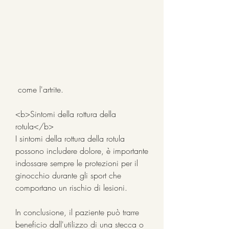
 come l'artrite.
<b>Sintomi della rottura della 
rotula</b>
I sintomi della rottura della rotula 
possono includere dolore, è importante 
indossare sempre le protezioni per il 
ginocchio durante gli sport che 
comportano un rischio di lesioni.
In conclusione, il paziente può trarre 
beneficio dall'utilizzo di una stecca o 