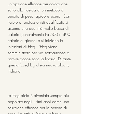
un'opzione efficace per coloro che 
sono alla ricerca di un metodo di 
perdita di peso rapido e sicuro. Con 
l'aiuto di professionisti qualificati, si 
assume una quantità molto bassa di 
calorie (generalmente tra 500 e 800 
calorie al giorno) e si iniziano le 
iniezioni di Hcg. L'Hcg viene 
somministrato per via sottocutanea o 
tramite gocce sotto la lingua. Durante 
questa fase,Hcg dieta nuova albany 
indiana
La Hcg dieta è diventata sempre più 
popolare negli ultimi anni come una 
soluzione efficace per la perdita di 
peso. La città di Nuova Albany, 