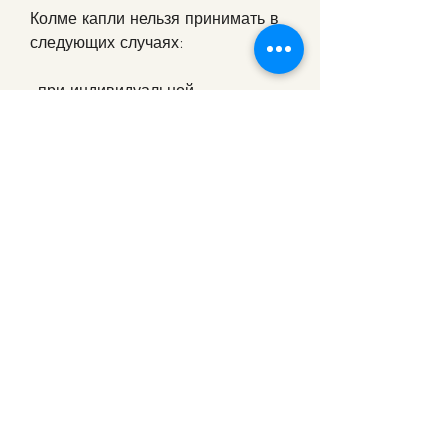
Колме капли нельзя принимать в 
следующих случаях:
- при индивидуальной 
непереносимости дизульфирама;
- при нарушении функции печени 
и почек;
- при беременности и грудном 
вскармливании.
Вывод
Колме капли – это эффективное 
лекарственное средство для 
лечения алкогольной 
зависимости. Однако их прием 
должен осуществляться только 
под контролем врача и с 