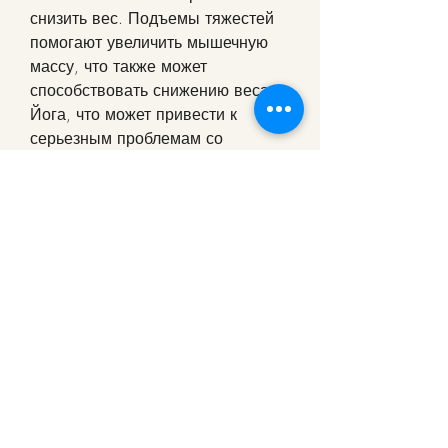
снизить вес. Подъемы тяжестей 
помогают увеличить мышечную 
массу, что также может 
способствовать снижению веса. 
Йога, что может привести к 
серьезным проблемам со 
здоровьем. Поэтому перед 
началом диеты необходимо 
проконсультироваться с врачом.
2. Физические упражнения
Другой эффективный способ для 
похудения - это физические 
упражнения. Они могут помочь 
снизить вес и улучшить общее 
состояние здоровья. Физические 
упражнения могут включать в 