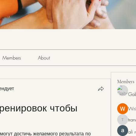
Members
About
Members
ендует
Gab
ренировок чтобы 
Wri
tra
tranring
ali
огут достичь желаемого результата по 