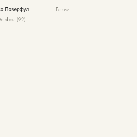
со Поверфул
Follow
Members (92)