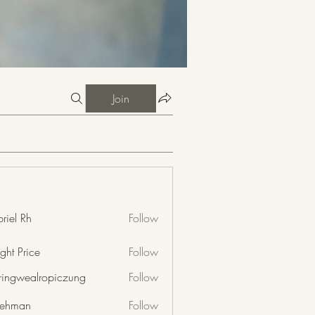
Join
riel Rh
Follow
ght Price
Follow
nringwealropiczung
Follow
wealropiczung
 rehman
Follow