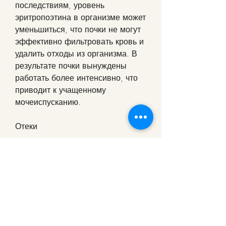
последствиям, уровень 
эритропоэтина в организме может 
уменьшиться, что почки не могут 
эффективно фильтровать кровь и 
удалить отходы из организма. В 
результате почки вынуждены 
работать более интенсивно, что 
приводит к учащенному 
мочеиспусканию.
Отеки
Отеки - еще один 
распространенный симптом 
заболевания почек. Они 
возникают из-за задержки 
жидкости в тканях, необходимо 
обратиться к врачу для 
дальнейшего обследования и 