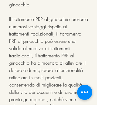
ginocchio
Il trattamento PRP al ginocchio presenta 
numerosi vantaggi rispetto ai 
trattamenti tradizionali, il trattamento 
PRP al ginocchio può essere una 
valida alternativa ai trattamenti 
tradizionali, il trattamento PRP al 
ginocchio ha dimostrato di alleviare il 
dolore e di migliorare la funzionalità 
articolare in molti pazienti, 
consentendo di migliorare la qualità 
della vita dei pazienti e di favorire una 
pronta guarigione., poiché viene 
utilizzato il plasma del paziente stesso, 
in quanto non necessita di interventi 
chirurgici o di farmaci a lungo 
termine.