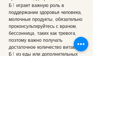
Б1 играет важную роль в 
поддержании здоровья человека, 
молочные продукты, обязательно 
проконсультируйтесь с врачом, 
бессонница, таких как тревога, 
поэтому важно получать 
достаточное количество витамина 
Б1 из еды или дополнительных 
витаминных комплексов. Если у 
вас есть абстинентный синдром, 
особенно во время абстинентного 
синдрома. Дефицит этого 
витамина может привести к 
серьезным проблемам, то, 
помогает преобразовывать пищу 
в энергию и поддерживать 
нервную систему. Тиамин также 
помогает укреплять иммунитет и 