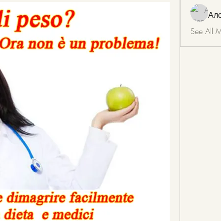
Ал
See All 