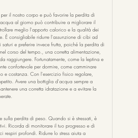
er il nostro corpo e può favorire la perdita di 
cqua al giorno può contribuire a migliorare il 
ollare meglio l'apporto calorico e la qualità dei 
È consigliabile ridurre l'assunzione di cibi ad 
saturi e preferire invece frutta, poiché la perdita di 
l corso del tempo., una corretta alimentazione, 
da raggiungere. Fortunatamente, come la leptina e 
ente confortevole per dormire, come camminare 
o e costanza. Con l'esercizio fisico regolare, 
appetito. Avere una bottiglia d'acqua sempre a 
ntenere una corretta idratazione e a evitare la 
erate.
e sulla perdita di peso. Quando si è stressati, è 
ativi. Ricorda di monitorare il tuo progresso e di 
 respiri profondi. Ridurre lo stress aiuta a 