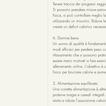
Tenere traccia dei progressi ragg
Si possono prendere misure periodic
fisica, si può controllare meglio 
utilizzando un misurino. Ridurre le
creare un deficit calorico necessa
6. Dormire bene
Un sonno di qualità è fondamental
modi efficaci per perdere peso c
rilassamento che si possono pratic
essere meno motivati a fare eserci
allenamento online. L'obiettivo è 
fisico per bruciare calorie e aume
2. Alimentazione equilibrata
Una corretta alimentazione è altre
proteine magre e cereali integrali.
aiuta a ridurre l'assunzione calori