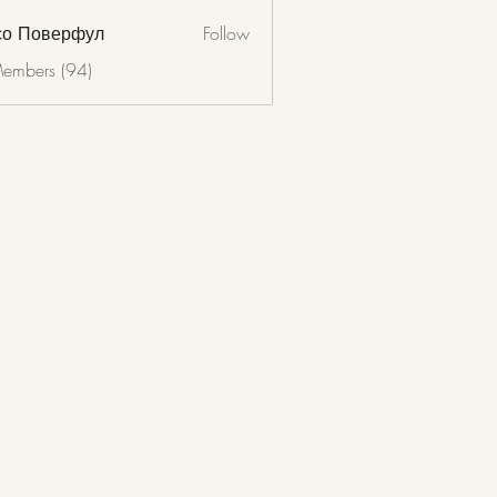
со Поверфул
Follow
Members (94)